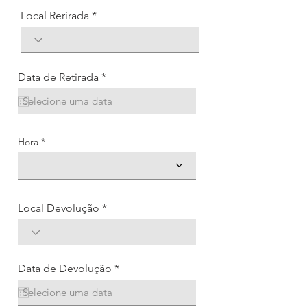
Local Rerirada
r
Data de Retirada
*
e
q
u
i
r
Hora
e
d
Local Devolução
r
Data de Devolução
*
e
q
u