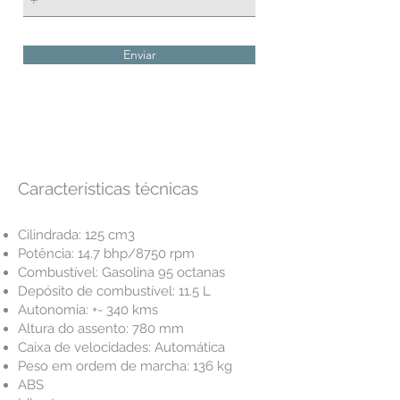
Enviar
aluguel de scooters na ilha da
mandeira
Características técnicas
Cilindrada: 125 cm3
Potência: 14.7 bhp/8750 rpm
Combustível: Gasolina 95 octanas
Depósito de combustível: 11.5 L
Autonomia: +- 340 kms
Altura do assento: 780 mm
Caixa de velocidades: Automática
Peso em ordem de marcha: 136 kg
ABS