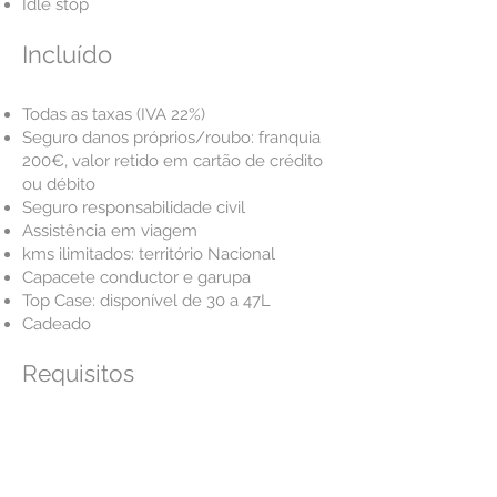
Idle stop
Incluído
Todas as taxas (IVA 22%)
Seguro danos próprios/roubo: franquia
200€, valor retido em cartão de crédito
ou débito
Seguro responsabilidade civil
Assistência em viagem
kms ilimitados: território Nacional
Capacete conductor e garupa
Top Case: disponível de 30 a 47L
Cadeado
Requisitos
Cartão de cidadão ou passaporte
Carta de condução categoria A1 com 18
anos
Cartão de crédito ou débito para