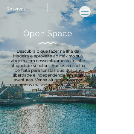
Reservas
Open Space
Descubra o que fazer na Ilha da
Madeira e aproveite ao máximo sua
viagem com nosso alojamento local e
aluguel de scooters. Somos a escolha
perfeita para turistas que buscam
liberdade e independência em suas
aventuras. Venha alugar conosco e
explorar as maravilhas naturais da Ilha
da Madeira!