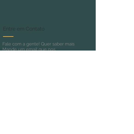
Entre em Contato
Fale com a gente! Quer saber mais
Mande um email que nos
respondemos!
Siga-nos
Paradise Monte